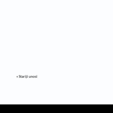
Početna > Oprema za bazene > Hlorinatori za
bazene > Kako odabrati Intex hlorinator >...
« Stariji unosi