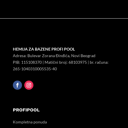
HEMIJA ZA BAZENE PROFI POOL
Adresa: Bulevar Zorana Đinđića, Novi Beograd
PIB:
115108370
| Matični broj:
68103975
| br. računa:
265-1040310005535-40
PROFIPOOL
Kompletna ponuda