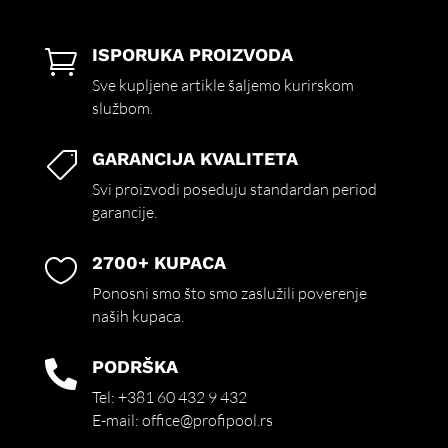
ISPORUKA PROIZVODA

Sve kupljene artikle šaljemo kurirskom
službom.
GARANCIJA KVALITETA

Svi proizvodi poseduju standardan period
garancije.
2700+ KUPACA

Ponosni smo što smo zaslužili poverenje
naših kupaca.
PODRŠKA

Tel:
+381 60 432 9 432
E-mail:
office@profipool.rs