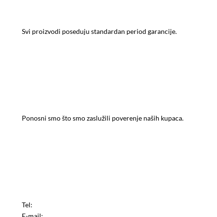
GARANCIJA KVALITETA
Svi proizvodi poseduju standardan period garancije.
2700+ KUPACA
Ponosni smo što smo zaslužili poverenje naših kupaca.
PODRŠKA
Tel:
+381 60 432 9 432
E-mail:
office@profipool.rs