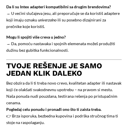
Da li su Intex adapteri kompatibilni sa drugim brendovima?
→ U većini slučajeva jesu, ali preporučuje se da koristiš adaptere
koji imaju oznaku
univerzalno
ili su posebno dizajnirani za
prečnike koje koristiš.
Mogu li spojiti više creva u jedno?
→ Da, pomoću nastavaka i spojnih elemenata možeš produžiti
dužinu bez gubitka funkcionalnosti.
TVOJE REŠENJE JE SAMO
JEDAN KLIK DALEKO
Bez obzira da li ti treba novo crevo, kvalitetan adapter ili nastavak
koji će olakšati svakodnevnu upotrebu – na pravom si mestu.
Naša ponuda nudi pouzdana, testirana rešenja po pristupačnim
cenama.
Pogledaj celu ponudu i pronađi ono što ti zaista treba.
👉 Brza isporuka, bezbedna kupovina i podrška stručnog tima ti
stoje na raspolaganju.