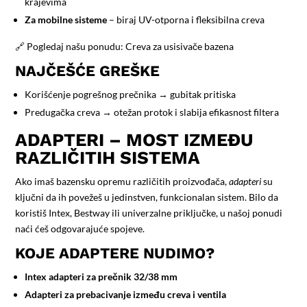
krajevima
Za mobilne sisteme
– biraj UV-otporna i fleksibilna creva
🔗 Pogledaj našu ponudu:
Creva za usisivače bazena
NAJČEŠĆE GREŠKE
Korišćenje pogrešnog prečnika → gubitak pritiska
Predugačka creva → otežan protok i slabija efikasnost filtera
ADAPTERI – MOST IZMEĐU
RAZLIČITIH SISTEMA
Ako imaš bazensku opremu različitih proizvođača,
adapteri
su
ključni da ih povežeš u jedinstven, funkcionalan sistem. Bilo da
koristiš Intex, Bestway ili univerzalne priključke, u našoj ponudi
naći ćeš odgovarajuće spojeve.
KOJE ADAPTERE NUDIMO?
Intex adapteri za prečnik 32/38 mm
Adapteri za prebacivanje između creva i ventila