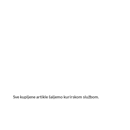
ISPORUKA PROIZVODA
Sve kupljene artikle šaljemo kurirskom službom.