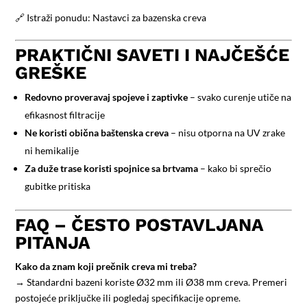
🔗 Istraži ponudu:
Nastavci za bazenska creva
PRAKTIČNI SAVETI I NAJČEŠĆE
GREŠKE
Redovno proveravaj spojeve i zaptivke
– svako curenje utiče na
efikasnost filtracije
Ne koristi obična baštenska creva
– nisu otporna na UV zrake
ni hemikalije
Za duže trase koristi spojnice sa brtvama
– kako bi sprečio
gubitke pritiska
FAQ – ČESTO POSTAVLJANA
PITANJA
Kako da znam koji prečnik creva mi treba?
→ Standardni bazeni koriste Ø32 mm ili Ø38 mm creva. Premeri
postojeće priključke ili pogledaj specifikacije opreme.