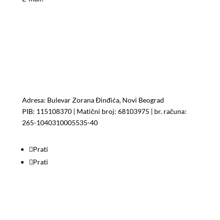
HEMIJA ZA BAZENE PROFI POOL
Adresa: Bulevar Zorana Đinđića, Novi Beograd
PIB:
115108370
| Matični broj:
68103975
| br. računa:
265-1040310005535-40
Prati
Prati
PROFIPOOL