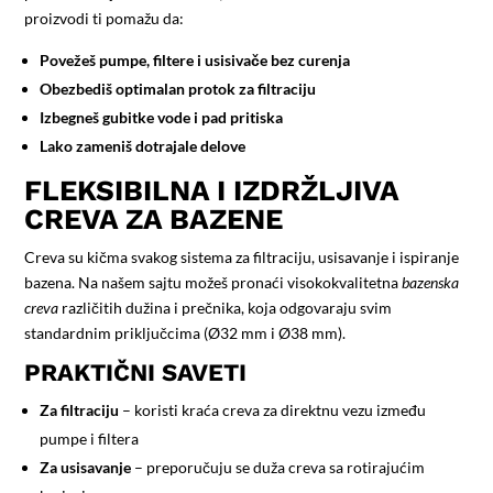
proizvodi ti pomažu da:
Povežeš pumpe, filtere i usisivače bez curenja
Obezbediš optimalan protok za filtraciju
Izbegneš gubitke vode i pad pritiska
Lako zameniš dotrajale delove
FLEKSIBILNA I IZDRŽLJIVA
CREVA ZA BAZENE
Creva su kičma svakog sistema za filtraciju, usisavanje i ispiranje
bazena. Na našem sajtu možeš pronaći visokokvalitetna
bazenska
creva
različitih dužina i prečnika, koja odgovaraju svim
standardnim priključcima (Ø32 mm i Ø38 mm).
PRAKTIČNI SAVETI
Za filtraciju
– koristi kraća creva za direktnu vezu između
pumpe i filtera
Za usisavanje
– preporučuju se duža creva sa rotirajućim