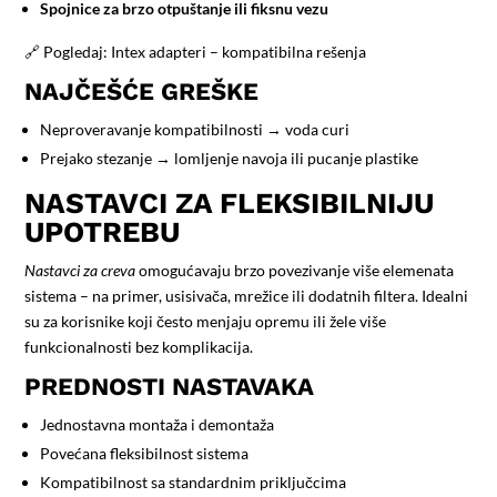
Spojnice za brzo otpuštanje ili fiksnu vezu
🔗 Pogledaj:
Intex adapteri – kompatibilna rešenja
NAJČEŠĆE GREŠKE
Neproveravanje kompatibilnosti → voda curi
Prejako stezanje → lomljenje navoja ili pucanje plastike
NASTAVCI ZA FLEKSIBILNIJU
UPOTREBU
Nastavci za creva
omogućavaju brzo povezivanje više elemenata
sistema – na primer, usisivača, mrežice ili dodatnih filtera. Idealni
su za korisnike koji često menjaju opremu ili žele više
funkcionalnosti bez komplikacija.
PREDNOSTI NASTAVAKA
Jednostavna montaža i demontaža
Povećana fleksibilnost sistema
Kompatibilnost sa standardnim priključcima