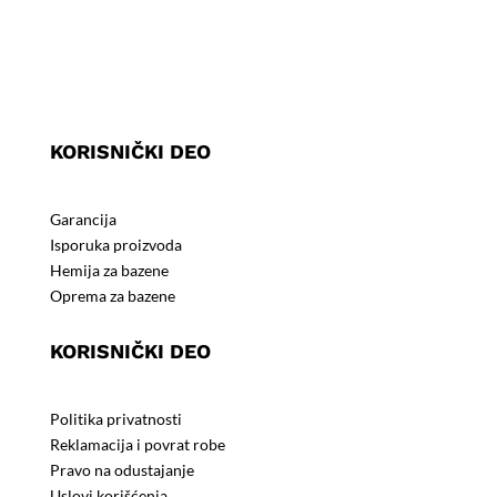
Kompletna ponuda
ProfiPOOL kompanija
Saveti za Vaš bazen
Kontakt informacije
KORISNIČKI DEO
Garancija
Isporuka proizvoda
Hemija za bazene
Oprema za bazene
KORISNIČKI DEO
Politika privatnosti
Reklamacija i povrat robe
Pravo na odustajanje
Uslovi korišćenja