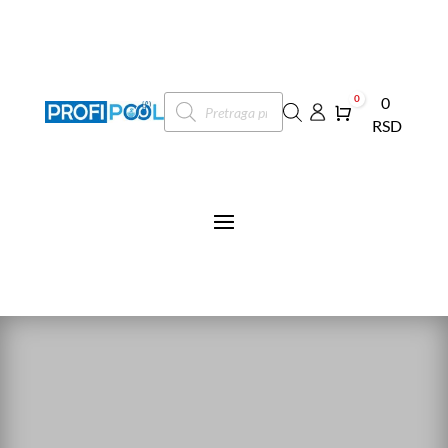
Products
0
0
search
Cart
RSD