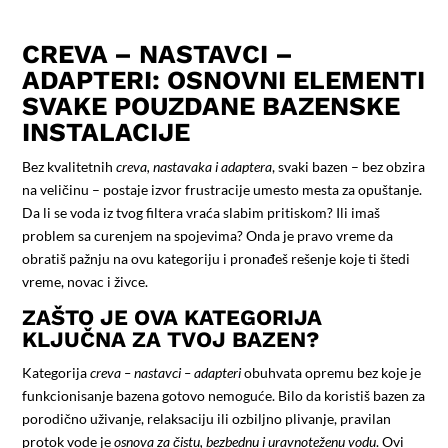
CREVA – NASTAVCI –
ADAPTERI: OSNOVNI ELEMENTI
SVAKE POUZDANE BAZENSKE
INSTALACIJE
Bez kvalitetnih
creva, nastavaka i adaptera
, svaki bazen – bez obzira
na veličinu – postaje izvor frustracije umesto mesta za opuštanje.
Da li se voda iz tvog filtera vraća slabim pritiskom? Ili imaš
problem sa curenjem na spojevima? Onda je pravo vreme da
obratiš pažnju na ovu kategoriju i pronađeš rešenje koje ti štedi
vreme, novac i živce.
ZAŠTO JE OVA KATEGORIJA
KLJUČNA ZA TVOJ BAZEN?
Kategorija
creva – nastavci – adapteri
obuhvata opremu bez koje je
funkcionisanje bazena gotovo nemoguće. Bilo da koristiš bazen za
porodično uživanje, relaksaciju ili ozbiljno plivanje, pravilan
protok vode je
osnova za čistu, bezbednu i uravnoteženu vodu
. Ovi