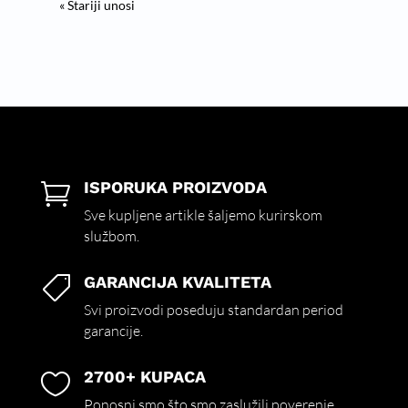
« Stariji unosi
ISPORUKA PROIZVODA

Sve kupljene artikle šaljemo kurirskom
službom.
GARANCIJA KVALITETA

Svi proizvodi poseduju standardan period
garancije.
2700+ KUPACA

Ponosni smo što smo zaslužili poverenje