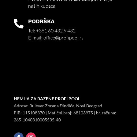
naših kupaca.
PODRŠKA

Tel:
+381 60 432 9 432
E-mail:
office@profipool.rs
HEMIJA ZA BAZENE PROFI POOL
Adresa: Bulevar Zorana Đinđića, Novi Beograd
PIB:
115108370
| Matični broj:
68103975
| br. računa:
265-1040310005535-40