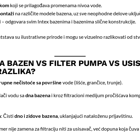
vkom
koji se prilagođava promenama nivoa vode.
ontaži
na različite modele bazena, uz sve neophodne delove uklju
i
– odgovara svim Intex bazenima i bazenima slične konstrukcije.
tstava su ilustrativne prirode i mogu se vizuelno razlikovati od st
A BAZEN VS FILTER PUMPA VS USI
RAZLIKA?
rupne nečistoće sa površine
vode (lišće, grančice, trunje).
lači vodu sa
dna bazena
i kroz filtracioni medijum pročišćava kom
n
: Čisti
dno i zidove bazena
, uklanjajući nataloženu prljavštinu.
mer nije zamena za filtraciju niti za usisavač, već dopuna koja čuv