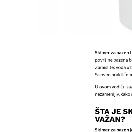
Skimer za bazen 
površine bazena b
Zamislite: voda u b
Sa ovim praktični
U ovom vodiču sazn
nezamenljiv, kako 
ŠTA JE S
VAŽAN?
Skimer za bazen
j