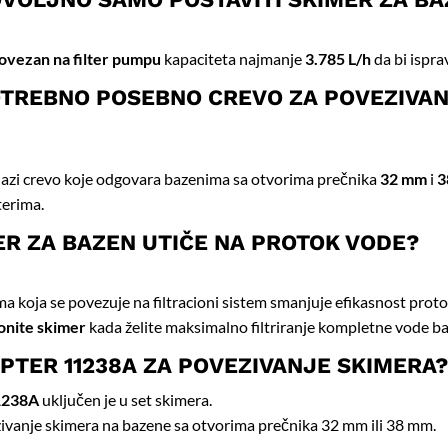
ovezan na filter pumpu
kapaciteta najmanje
3.785 L/h
da bi ispra
POTREBNO POSEBNO CREVO ZA POVEZIVA
lazi crevo koje odgovara bazenima sa otvorima prečnika
32 mm
i
3
erima.
MER ZA BAZEN UTIČE NA PROTOK VODE?
 koja se povezuje na filtracioni sistem smanjuje efikasnost proto
onite skimer
kada želite maksimalno filtriranje kompletne vode b
APTER 11238A ZA POVEZIVANJE SKIMERA?
1238A
uključen je u set skimera.
anje skimera na bazene sa otvorima prečnika 32 mm ili 38 mm.