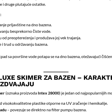
nje i druge plutajuće ostatke.
:
nje prljavštine na dno bazena.
anju besprekorno čiste vode.
pu od preopterećenja i produžava joj vek trajanja.
 i trud u održavanju bazena.
tpad sa površine vode potapa se na dno bazena, otežavajući čišćen
LUXE SKIMER ZA BAZEN – KARAKT
IZDVAJAJU
mer
(oznaka proizvoda
Intex 28000
) je jedan od najpopularnijih m
d visokokvalitetne plastike otporne na UV zračenje i hemikalije.
radu
– povezuje se direktno na filter pumpu bazena.