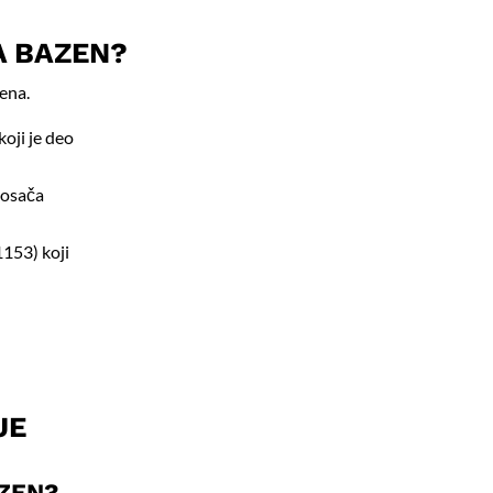
A BAZEN?
ena.
oji je deo
nosača
1153) koji
JE
AZEN?