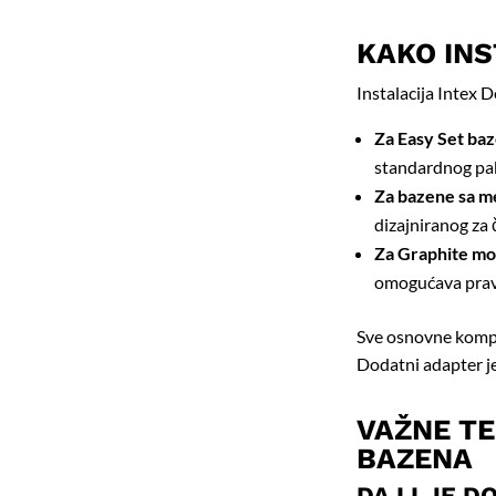
KAKO INS
Instalacija Intex 
Za Easy Set ba
standardnog pa
Za bazene sa m
dizajniranog za 
Za Graphite mo
omogućava pravi
Sve osnovne kompo
Dodatni adapter j
VAŽNE T
BAZENA
DA LI JE 