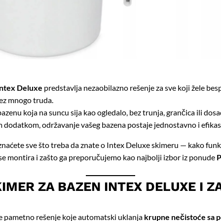
Intex Deluxe
predstavlja nezaobilazno rešenje za sve koji žele be
ez mnogo truda.
azenu koja na suncu sija kao ogledalo, bez trunja, grančica ili dos
m dodatkom, održavanje vašeg bazena postaje jednostavno i efikas
aćete sve što treba da znate o Intex Deluxe skimeru — kako funkc
se montira i zašto ga preporučujemo kao najbolji izbor iz ponude
P
KIMER ZA BAZEN INTEX DELUXE I Z
e pametno rešenje koje automatski uklanja
krupne nečistoće sa 