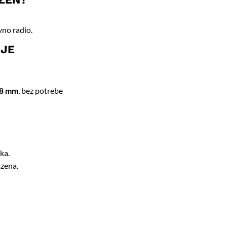
vno radio.
NJE
8 mm
, bez potrebe
ka.
azena.