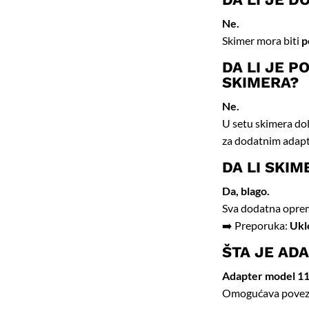
Ne.
Skimer mora biti
p
DA LI JE 
SKIMERA?
Ne.
U setu skimera do
za dodatnim adapt
DA LI SKI
Da, blago.
Sva dodatna oprema
➡️ Preporuka:
Ukl
ŠTA JE AD
Adapter model 1
Omogućava poveziv