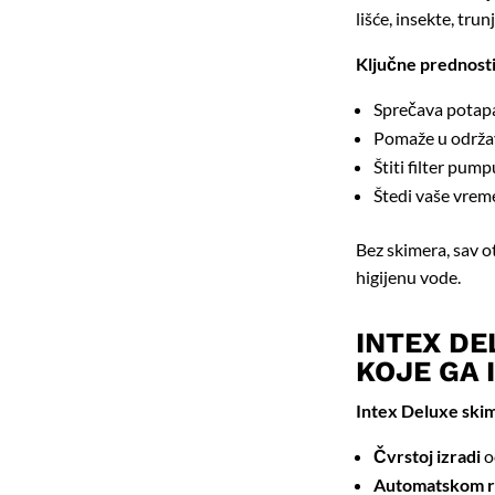
lišće, insekte, tru
Ključne prednosti
Sprečava potapa
Pomaže u održav
Štiti filter pum
Štedi vaše vreme
Bez skimera, sav o
higijenu vode.
INTEX DE
KOJE GA 
Intex Deluxe ski
Čvrstoj izradi
o
Automatskom 