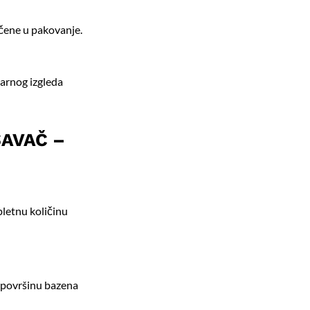
čene u pakovanje.
varnog izgleda
SAVAČ –
pletnu količinu
a površinu bazena