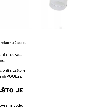
sprekornu čistoću
adnih insekata.
no.
ioniše, zašto je
rofiPOOL.rs
.
AŠTO JE
površine vode
: