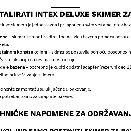
TALIRATI INTEX DELUXE SKIMER Z
Deluxe skimera je jednostavna i prilagođena svim vrstama Intex baz
zene
– skimer se montira direktno na ivicu bazena pomoću nosača k
keta.
etalnom konstrukcijom
– skimer se postavlja pomoću posebnog 
čvrstu fiksaciju na cevima konstrukcije.
dele bazena
– potrebno je kupiti dodatni adapter (rezervni deo 1
lno pričvršćivanje skimera.
nente za montažu su uključene u pakovanje.
e potreban samo za Graphite bazene.
EHNIČKE NAPOMENE ZA ODRŽAVAN
DOVOLJNO SAMO POSTAVITI SKIMER ZA B