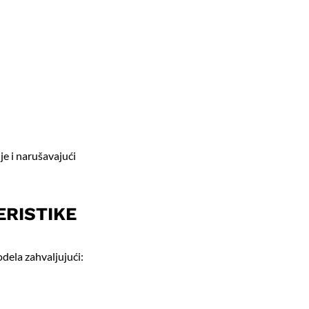
je i narušavajući
ERISTIKE
odela zahvaljujući: