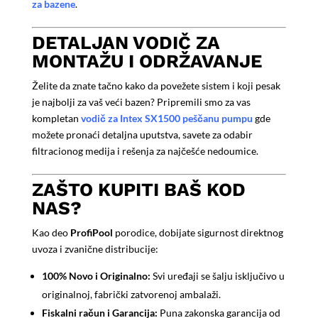
za bazene
.
DETALJAN VODIČ ZA
MONTAŽU I ODRŽAVANJE
Želite da znate tačno kako da povežete sistem i koji pesak
je najbolji za vaš veći bazen? Pripremili smo za vas
kompletan
vodič za Intex SX1500 peščanu pumpu
gde
možete pronaći detaljna uputstva, savete za odabir
filtracionog medija i rešenja za najčešće nedoumice.
ZAŠTO KUPITI BAŠ KOD
NAS?
Kao deo
ProfiPool
porodice, dobijate sigurnost direktnog
uvoza i zvanične distribucije:
100% Novo i Originalno:
Svi uređaji se šalju isključivo u
originalnoj, fabrički zatvorenoj ambalaži.
Fiskalni račun i Garancija:
Puna zakonska garancija od