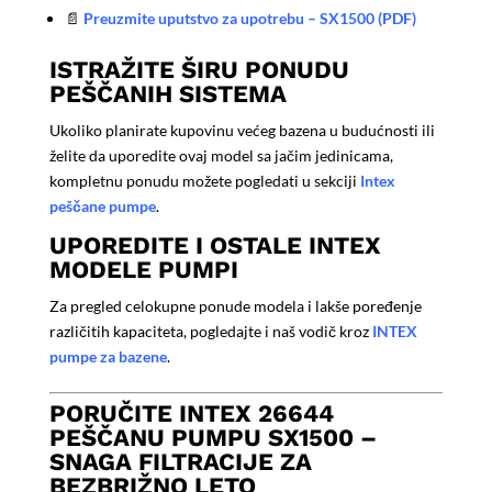
📄
Preuzmite uputstvo za upotrebu – SX1500 (PDF)
ISTRAŽITE ŠIRU PONUDU
PEŠČANIH SISTEMA
Ukoliko planirate kupovinu većeg bazena u budućnosti ili
želite da uporedite ovaj model sa jačim jedinicama,
kompletnu ponudu možete pogledati u sekciji
Intex
peščane pumpe
.
UPOREDITE I OSTALE INTEX
MODELE PUMPI
Za pregled celokupne ponude modela i lakše poređenje
različitih kapaciteta, pogledajte i naš vodič kroz
INTEX
pumpe za bazene
.
PORUČITE INTEX 26644
PEŠČANU PUMPU SX1500 –
SNAGA FILTRACIJE ZA
BEZBRIŽNO LETO