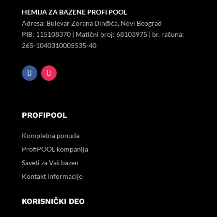
HEMIJA ZA BAZENE PROFI POOL
Adresa: Bulevar Zorana Đinđića, Novi Beograd
PIB:
115108370
| Matični broj:
68103975
| br. računa:
265-1040310005535-40
PROFIPOOL
Kompletna ponuda
ProfiPOOL kompanija
Saveti za Vaš bazen
Kontakt informacije
KORISNIČKI DEO