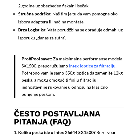
2 godine uz obezbeđen fiskalni isečak.
Stručna podrška:
Naš tim je tu da vam pomogne oko
izbora adaptera ili načina montaže.
Brza Logistika:
Vaša porudžbina se obrađuje odmah, uz
isporuku „danas za sutra“.
ProfiPool savet:
Za maksimalne performanse modela
SX1500, preporučujemo
Intex loptice za filtraciju
.
Potrebno vam je samo 350g loptica da zamenite 12kg
peska, a mogu omogućiti finiju filtraciju i
jednostavnije rukovanje u odnosu na klasično
punjenje peskom.
ČESTO POSTAVLJANA
PITANJA (FAQ)
1. Koliko peska ide u Intex 26644 SX1500?
Rezervoar