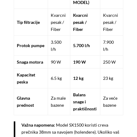
MODEL)
Kvarcni
Kvarcni
Kvarcni
Tip filtracije
pesak /
pesak /
pesak /
Fiber
Fiber
Fiber
3.500
7.900
Protok pumpe
5.700 l/h
l/h
l/h
Snaga motora
90 W
190 W
250 W
Kapacitet
6.5 kg
12 kg
23 kg
peska
Balans
Glavna
Za male
Za veće
snage i
prednost
bazene
bazene
praktičnosti
Važna napomena:
Model SX1500 koristi creva
prečnika 38mm sa navojem (holendere). Ukoliko vaš