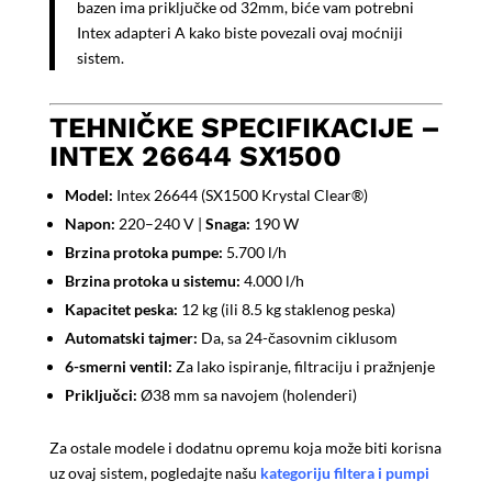
bazen ima priključke od 32mm, biće vam potrebni
Intex adapteri A kako biste povezali ovaj moćniji
sistem.
TEHNIČKE SPECIFIKACIJE –
INTEX 26644 SX1500
Model:
Intex 26644 (SX1500 Krystal Clear®)
Napon:
220–240 V |
Snaga:
190 W
Brzina protoka pumpe:
5.700 l/h
Brzina protoka u sistemu:
4.000 l/h
Kapacitet peska:
12 kg (ili 8.5 kg staklenog peska)
Automatski tajmer:
Da, sa 24-časovnim ciklusom
6-smerni ventil:
Za lako ispiranje, filtraciju i pražnjenje
Priključci:
Ø38 mm sa navojem (holenderi)
Za ostale modele i dodatnu opremu koja može biti korisna
uz ovaj sistem, pogledajte našu
kategoriju filtera i pumpi