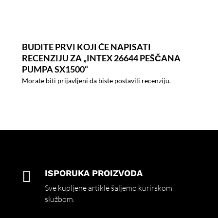
BUDITE PRVI KOJI ĆE NAPISATI
RECENZIJU ZA „INTEX 26644 PEŠČANA
PUMPA SX1500“
Morate biti
prijavljeni
da biste postavili recenziju.

ISPORUKA PROIZVODA
Sve kupljene artikle šaljemo kurirskom
službom.