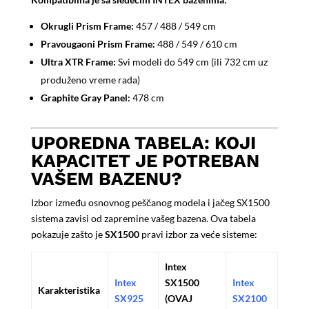
Okrugli Prism Frame:
457 / 488 / 549 cm
Pravougaoni Prism Frame:
488 / 549 / 610 cm
Ultra XTR Frame:
Svi modeli do 549 cm (ili 732 cm uz
produženo vreme rada)
Graphite Gray Panel:
478 cm
UPOREDNA TABELA: KOJI
KAPACITET JE POTREBAN
VAŠEM BAZENU?
Izbor između osnovnog peščanog modela i jačeg SX1500
sistema zavisi od zapremine vašeg bazena. Ova tabela
pokazuje zašto je
SX1500
pravi izbor za veće sisteme:
Intex
Intex
SX1500
Intex
Karakteristika
SX925
(OVAJ
SX2100