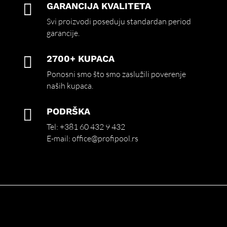

GARANCIJA KVALITETA
Svi proizvodi poseduju standardan period
garancije.

2700+ KUPACA
Ponosni smo što smo zaslužili poverenje
naših kupaca.

PODRŠKA
Tel:
+381 60 432 9 432
E-mail:
office@profipool.rs