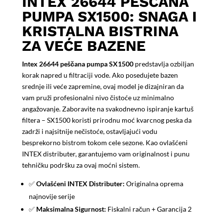
INTEX 26644 PEŠČANA
PUMPA SX1500: SNAGA I
KRISTALNA BISTRINA
ZA VEĆE BAZENE
Intex 26644 peščana pumpa SX1500
predstavlja ozbiljan
korak napred u filtraciji vode. Ako posedujete bazen
srednje ili veće zapremine, ovaj model je dizajniran da
vam pruži profesionalni nivo čistoće uz minimalno
angažovanje. Zaboravite na svakodnevno ispiranje kartuš
filtera – SX1500 koristi prirodnu moć kvarcnog peska da
zadrži i najsitnije nečistoće, ostavljajući vodu
besprekorno bistrom tokom cele sezone. Kao ovlašćeni
INTEX distributer, garantujemo vam originalnost i punu
tehničku podršku za ovaj moćni sistem.
✅
Ovlašćeni INTEX Distributer:
Originalna oprema
najnovije serije
✅
Maksimalna Sigurnost:
Fiskalni račun + Garancija 2