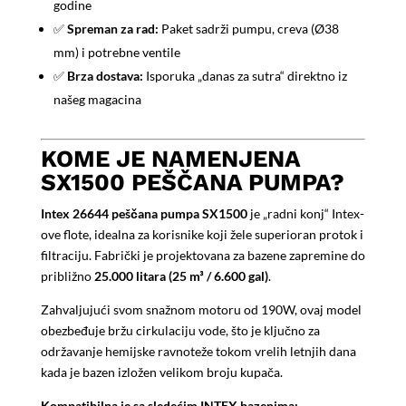
godine
✅
Spreman za rad:
Paket sadrži pumpu, creva (Ø38
mm) i potrebne ventile
✅
Brza dostava:
Isporuka „danas za sutra“ direktno iz
našeg magacina
KOME JE NAMENJENA
SX1500 PEŠČANA PUMPA?
Intex 26644 peščana pumpa SX1500
je „radni konj“ Intex-
ove flote, idealna za korisnike koji žele superioran protok i
filtraciju. Fabrički je projektovana za bazene zapremine do
približno
25.000 litara (25 m³ / 6.600 gal)
.
Zahvaljujući svom snažnom motoru od 190W, ovaj model
obezbeđuje bržu cirkulaciju vode, što je ključno za
održavanje hemijske ravnoteže tokom vrelih letnjih dana
kada je bazen izložen velikom broju kupača.
Kompatibilna je sa sledećim INTEX bazenima: