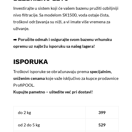
Investirajte u sistem koji će vašem bazenu pružiti ozbiljniji
nivo filtracije. Sa modelom SX1500, voda ostaje čista,
troškovi održavanja su niži, a vi imate više vremena za
uživanje.
➡️
Poručite odmah i osigurajte svom bazenu vrhunsku
opremu uz najbržu isporuku sa našeg lagera!
ISPORUKA
Troškovi isporuke se obračunavaju prema
specijalnim,
sniženim cenama
koje važe isključivo za kupce prodavnice
ProfiPOOL.
Kupujte pametno – uštedite već pri dostavi!
do 2 kg
399
od 2 do 5 kg
529