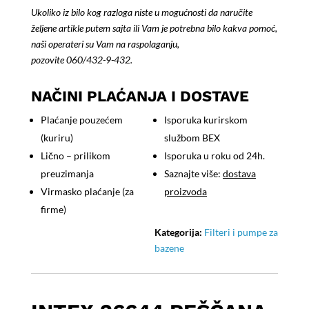
pumpa
Ukoliko iz bilo kog razloga niste u mogućnosti da naručite
SX1500
željene artikle putem sajta ili Vam je potrebna bilo kakva pomoć,
količina
naši operateri su Vam na raspolaganju,
pozovite
060/432-9-432
.
NAČINI PLAĆANJA I DOSTAVE
Plaćanje pouzećem
Isporuka kurirskom
(kuriru)
službom BEX
Lično – prilikom
Isporuka u roku od 24h.
preuzimanja
Saznajte više:
dostava
Virmasko plaćanje (za
proizvoda
firme)
Kategorija:
Filteri i pumpe za
bazene