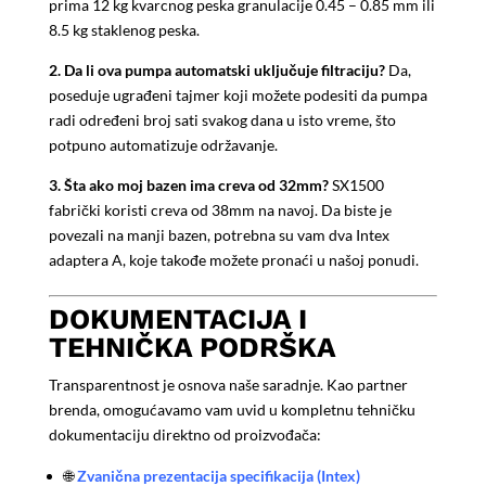
prima 12 kg kvarcnog peska granulacije 0.45 – 0.85 mm ili
8.5 kg staklenog peska.
2. Da li ova pumpa automatski uključuje filtraciju?
Da,
poseduje ugrađeni tajmer koji možete podesiti da pumpa
radi određeni broj sati svakog dana u isto vreme, što
potpuno automatizuje održavanje.
3. Šta ako moj bazen ima creva od 32mm?
SX1500
fabrički koristi creva od 38mm na navoj. Da biste je
povezali na manji bazen, potrebna su vam dva Intex
adaptera A, koje takođe možete pronaći u našoj ponudi.
DOKUMENTACIJA I
TEHNIČKA PODRŠKA
Transparentnost je osnova naše saradnje. Kao partner
brenda, omogućavamo vam uvid u kompletnu tehničku
dokumentaciju direktno od proizvođača:
🌐
Zvanična prezentacija specifikacija (Intex)