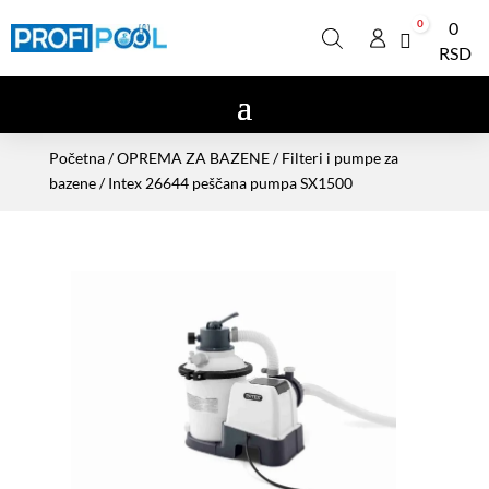
0
0
Cart
RSD
Početna
/
OPREMA ZA BAZENE
/
Filteri i pumpe za
bazene
/ Intex 26644 peščana pumpa SX1500