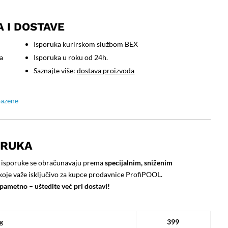
A I DOSTAVE
Isporuka kurirskom službom BEX
a
Isporuka u roku od 24h.
)
Saznajte više:
dostava proizvoda
bazene
ORUKA
 isporuke se obračunavaju prema
specijalnim, sniženim
koje važe isključivo za kupce prodavnice ProfiPOOL.
pametno – uštedite već pri dostavi!
g
399