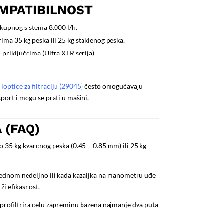
OMPATIBILNOST
kupnog sistema 8.000 l/h.
a 35 kg peska ili 25 kg staklenog peska.
priključcima (Ultra XTR serija).
 loptice za filtraciju (29045)
često omogućavaju
sport i mogu se prati u mašini.
 (FAQ)
 35 kg kvarcnog peska (0.45 – 0.85 mm) ili 25 kg
jednom nedeljno ili kada kazaljka na manometru uđe
ži efikasnost.
rofiltrira celu zapreminu bazena najmanje dva puta