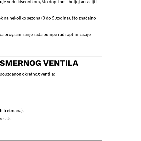
je vodu kiseonikom, što doprinosi boljoj aeraciji i
 na nekoliko sezona (3 do 5 godina), što značajno
va programiranje rada pumpe radi optimizacije
-SMERNOG VENTILA
ouzdanog okretnog ventila:
h tretmana).
pesak.