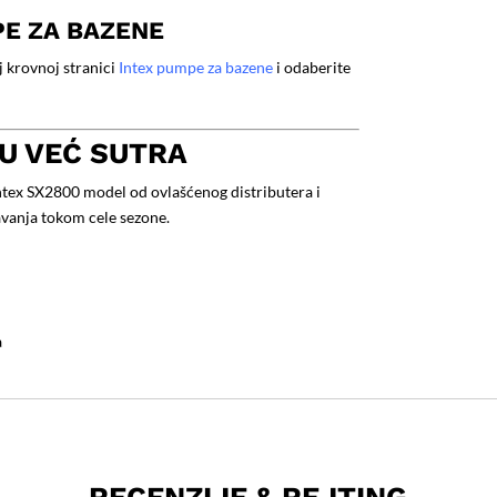
PE ZA BAZENE
oj krovnoj stranici
Intex pumpe za bazene
i odaberite
U VEĆ SUTRA
ntex SX2800 model od ovlašćenog distributera i
avanja tokom cele sezone.
a