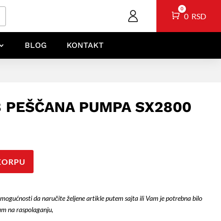
0
Cart
0
RSD
BLOG
KONTAKT
8 PEŠČANA PUMPA SX2800
KORPU
 mogućnosti da naručite željene artikle putem sajta ili Vam je potrebna bilo
am na raspolaganju,