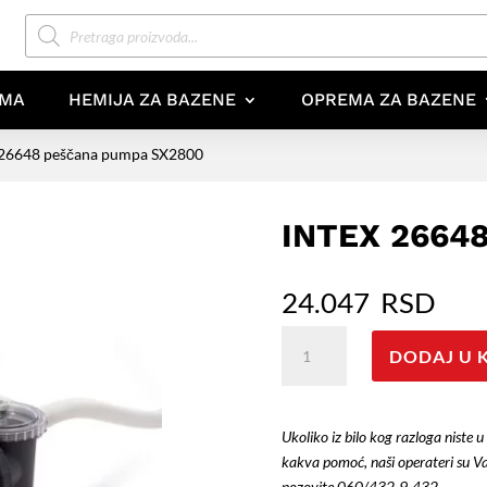
Products
search
AMA
HEMIJA ZA BAZENE
OPREMA ZA BAZENE
 26648 peščana pumpa SX2800
INTEX 2664
24.047
RSD
Intex
DODAJ U 
26648
peščana
pumpa
Ukoliko iz bilo kog razloga niste u
SX2800
kakva pomoć, naši operateri su V
količina
pozovite
060/432-9-432
.