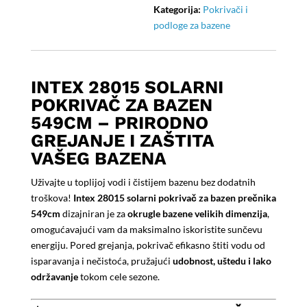
Kategorija:
Pokrivači i
podloge za bazene
INTEX 28015 SOLARNI
POKRIVAČ ZA BAZEN
549CM – PRIRODNO
GREJANJE I ZAŠTITA
VAŠEG BAZENA
Uživajte u toplijoj vodi i čistijem bazenu bez dodatnih
troškova!
Intex 28015 solarni pokrivač za bazen prečnika
549cm
dizajniran je za
okrugle bazene velikih dimenzija
,
omogućavajući vam da maksimalno iskoristite sunčevu
energiju. Pored grejanja, pokrivač efikasno štiti vodu od
isparavanja i nečistoća, pružajući
udobnost, uštedu i lako
održavanje
tokom cele sezone.