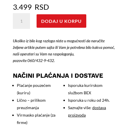
3.499
RSD
Intex
DODAJ U KORPU
solarni
pokrivač
za
Ukoliko iz bilo kog razloga niste u mogućnosti da naručite
bazen
željene artikle putem sajta ili Vam je potrebna bilo kakva pomoć,
549cm
naši operateri su Vam na raspolaganju,
količina
pozovite
060/432-9-432
.
NAČINI PLAĆANJA I DOSTAVE
Plaćanje pouzećem
Isporuka kurirskom
(kuriru)
službom BEX
Lično – prilikom
Isporuka u roku od 24h.
preuzimanja
Saznajte više:
dostava
Virmasko plaćanje (za
proizvoda
firme)