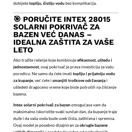
dobijete
topliju, čistiju vodu
bez komplikacija.
🎯 PORUČITE INTEX 28015
SOLARNI POKRIVAČ ZA
BAZEN VEĆ DANAS –
IDEALNA ZAŠTITA ZA VAŠE
LETO
Ako tražite rešenje koje kombinuje
efikasnost, uštedu i
jednostavnost
, ovaj pokrivač je prava investicija za vašu
porodicu. Ne samo da ćete imati
topliju i prijatniju vodu
za kupanje
, već ćete i
smanjiti troškove održavanja
i
uštedeti dragoceno vreme koje biste potrošili na čišćenje
bazena.
Intex solarni pokrivač za bazen
omogućava vam da
maksimalno iskoristite svaki sunčan dan, da kupanje traje
duže i da vaša voda bude uvek čista, zaštićena i spremna.
Ovaj model je posebno dizajniran za
okrugle bazene
velikih dimenzija
i predstavlja jedan od najtraženijih