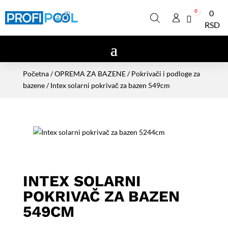
0
0
Cart
RSD
Početna
/
OPREMA ZA BAZENE
/
Pokrivači i podloge za
bazene
/ Intex solarni pokrivač za bazen 549cm
INTEX SOLARNI
POKRIVAČ ZA BAZEN
549CM