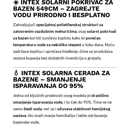
☀️ INTEX SOLARNI POKRIVAČ ZA
BAZEN 549CM – ZAGREJTE
VODU PRIRODNO I BESPLATNO
Zahvaljujući
specijalnoj polietilenskoj strukturi sa
zatvorenim vazdušnim mehurićima
, ovaj
solarni pokrivač
za bazen
koristi sunčevu toplotu kako bi
povećao
temperaturu vode za nekoliko stepeni
u toku dana. Noću
zadržava toplinu i sprečava hlađenje, čime se produžava
sezona kupanja bez dodatnih investicija u grejače.
💧 INTEX SOLARNA CERADA ZA
BAZENE – SMANJENJE
ISPARAVANJA DO 95%
Jedna od ključnih prednosti ovog modela je
drastično
smanjenje isparavanja vode
, i to čak do 95%. Time se ne
samo
štedi voda
, već se i
očuvava stabilnost hemijskog
sastava
, što znači manje hemikalija i lakše održavanje
bazenske vode.