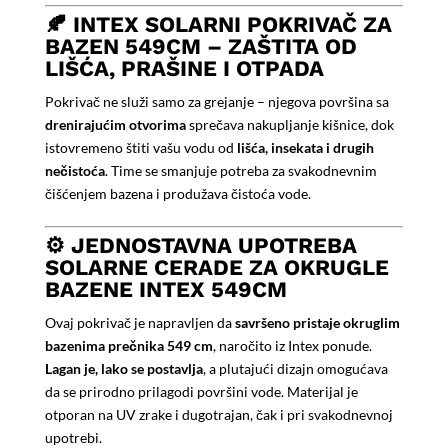
🍂 INTEX SOLARNI POKRIVAČ ZA
BAZEN 549CM – ZAŠTITA OD
LIŠĆA, PRAŠINE I OTPADA
Pokrivač ne služi samo za grejanje – njegova površina sa
drenirajućim otvorima
sprečava nakupljanje kišnice, dok
istovremeno štiti vašu vodu od
lišća, insekata i drugih
nečistoća
. Time se smanjuje potreba za svakodnevnim
čišćenjem bazena i produžava čistoća vode.
⚙️ JEDNOSTAVNA UPOTREBA
SOLARNE CERADE ZA OKRUGLE
BAZENE INTEX 549CM
Ovaj pokrivač je napravljen da
savršeno pristaje okruglim
bazenima prečnika 549 cm
, naročito iz Intex ponude.
Lagan je, lako se postavlja
, a plutajući dizajn omogućava
da se prirodno prilagodi površini vode. Materijal je
otporan na UV zrake i dugotrajan, čak i pri svakodnevnoj
upotrebi.