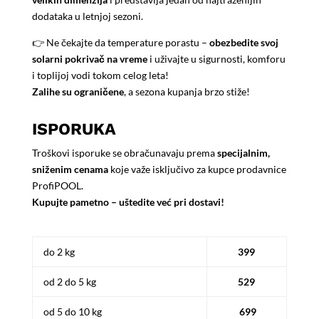
dodataka u letnjoj sezoni.
👉 Ne čekajte da temperature porastu –
obezbedite svoj
solarni pokrivač na vreme
i uživajte u sigurnosti, komforu
i toplijoj vodi tokom celog leta!
Zalihe su ograničene
, a sezona kupanja brzo stiže!
ISPORUKA
Troškovi isporuke se obračunavaju prema
specijalnim,
sniženim cenama
koje važe isključivo za kupce prodavnice
ProfiPOOL.
Kupujte pametno – uštedite već pri dostavi!
do 2 kg
399
od 2 do 5 kg
529
od 5 do 10 kg
699