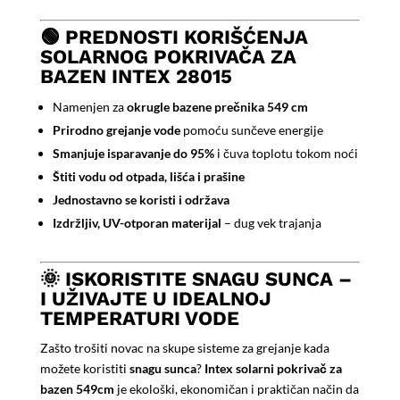
🟢 PREDNOSTI KORIŠĆENJA
SOLARNOG POKRIVAČA ZA
BAZEN INTEX 28015
Namenjen za
okrugle bazene prečnika 549 cm
Prirodno grejanje vode
pomoću sunčeve energije
Smanjuje isparavanje do 95%
i čuva toplotu tokom noći
Štiti vodu od otpada, lišća i prašine
Jednostavno se koristi i održava
Izdržljiv, UV-otporan materijal
– dug vek trajanja
🌞 ISKORISTITE SNAGU SUNCA –
I UŽIVAJTE U IDEALNOJ
TEMPERATURI VODE
Zašto trošiti novac na skupe sisteme za grejanje kada
možete koristiti
snagu sunca
?
Intex solarni pokrivač za
bazen 549cm
je ekološki, ekonomičan i praktičan način da