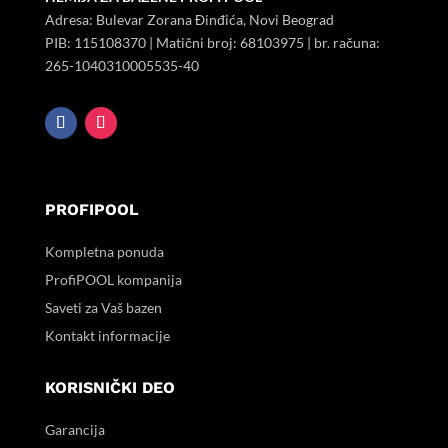
Adresa: Bulevar Zorana Đinđića, Novi Beograd
PIB:
115108370
| Matični broj:
68103975
| br. računa:
265-1040310005535-40
PROFIPOOL
Kompletna ponuda
ProfiPOOL kompanija
Saveti za Vaš bazen
Kontakt informacije
KORISNIČKI DEO
Garancija