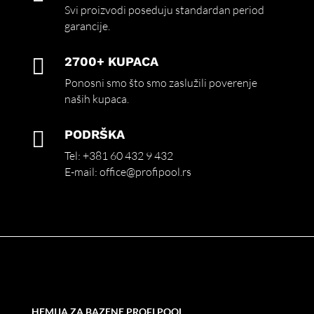
Svi proizvodi poseduju standardan period
garancije.

2700+ KUPACA
Ponosni smo što smo zaslužili poverenje
naših kupaca.

PODRŠKA
Tel:
+381 60 432 9 432
E-mail:
office@profipool.rs
HEMIJA ZA BAZENE PROFI POOL