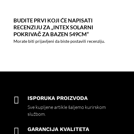
BUDITE PRVI KOJI ĆE NAPISATI
RECENZIJU ZA „INTEX SOLARNI
POKRIVAČ ZA BAZEN 549CM“
Morate biti
prijavljeni
da biste postavili recenziju.

ISPORUKA PROIZVODA
Sve kupljene artikle šaljemo kurirskom
službom.

GARANCIJA KVALITETA