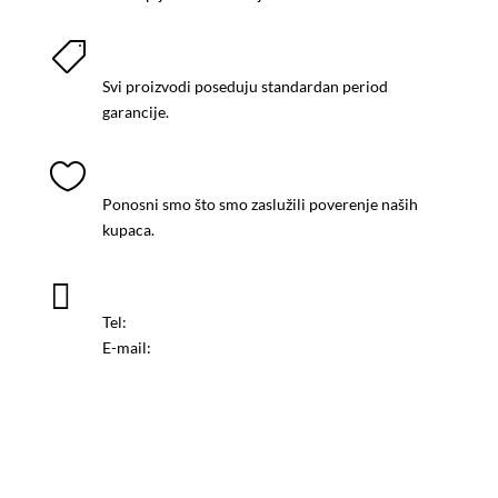
GARANCIJA KVALITETA

Svi proizvodi poseduju standardan period
garancije.
2700+ KUPACA

Ponosni smo što smo zaslužili poverenje naših
kupaca.
PODRŠKA

Tel:
+381 60 432 9 432
E-mail:
office@profipool.rs