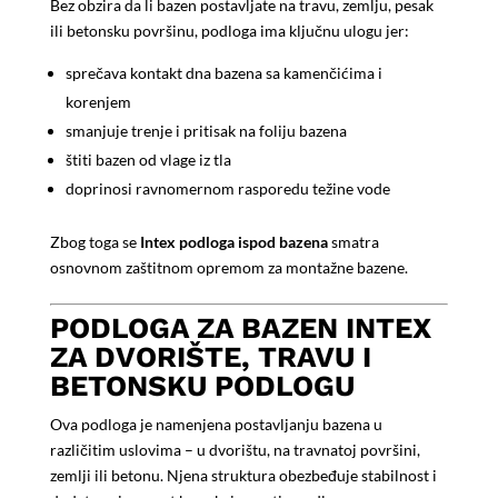
Bez obzira da li bazen postavljate na travu, zemlju, pesak
ili betonsku površinu, podloga ima ključnu ulogu jer:
sprečava kontakt dna bazena sa kamenčićima i
korenjem
smanjuje trenje i pritisak na foliju bazena
štiti bazen od vlage iz tla
doprinosi ravnomernom rasporedu težine vode
Zbog toga se
Intex podloga ispod bazena
smatra
osnovnom zaštitnom opremom za montažne bazene.
PODLOGA ZA BAZEN INTEX
ZA DVORIŠTE, TRAVU I
BETONSKU PODLOGU
Ova podloga je namenjena postavljanju bazena u
različitim uslovima – u dvorištu, na travnatoj površini,
zemlji ili betonu. Njena struktura obezbeđuje stabilnost i