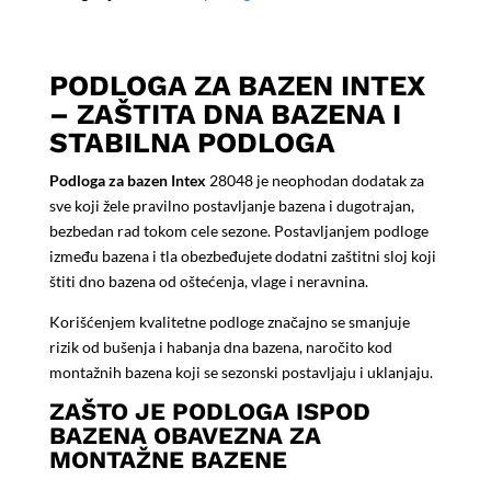
PODLOGA ZA BAZEN INTEX
– ZAŠTITA DNA BAZENA I
STABILNA PODLOGA
Podloga za bazen Intex
28048 je neophodan dodatak za
sve koji žele pravilno postavljanje bazena i dugotrajan,
bezbedan rad tokom cele sezone. Postavljanjem podloge
između bazena i tla obezbeđujete dodatni zaštitni sloj koji
štiti dno bazena od oštećenja, vlage i neravnina.
Korišćenjem kvalitetne podloge značajno se smanjuje
rizik od bušenja i habanja dna bazena, naročito kod
montažnih bazena koji se sezonski postavljaju i uklanjaju.
ZAŠTO JE PODLOGA ISPOD
BAZENA OBAVEZNA ZA
MONTAŽNE BAZENE