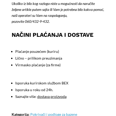
Ukoliko iz bilo kog razloga niste u mogućnosti da naručite
količina
željene artikle putem sajta ili Vam je potrebna bilo kakva pomoć,
naši operateri su Vam na raspolaganju,
pozovite
060/432-9-432
.
NAČINI PLAĆANJA I DOSTAVE
Plaćanje pouzećem (kuriru)
Lično – prilikom preuzimanja
Virmasko plaćanje (za firme)
Isporuka kurirskom službom BEX
Isporuka u roku od 24h.
Saznajte više:
dostava proizvoda
Kategorija:
Pokrivači i podloge za bazene