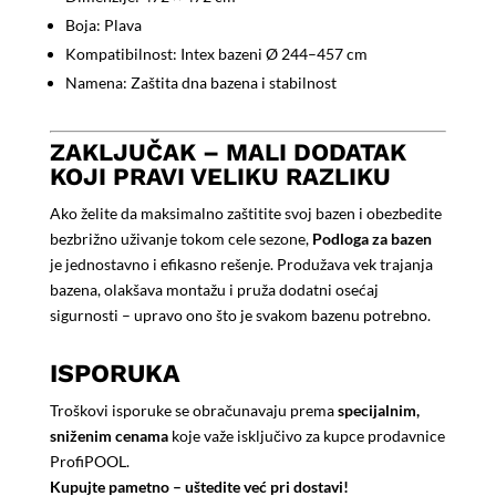
Boja: Plava
Kompatibilnost: Intex bazeni Ø 244–457 cm
Namena: Zaštita dna bazena i stabilnost
ZAKLJUČAK – MALI DODATAK
KOJI PRAVI VELIKU RAZLIKU
Ako želite da maksimalno zaštitite svoj bazen i obezbedite
bezbrižno uživanje tokom cele sezone,
Podloga za bazen
je jednostavno i efikasno rešenje. Produžava vek trajanja
bazena, olakšava montažu i pruža dodatni osećaj
sigurnosti – upravo ono što je svakom bazenu potrebno.
ISPORUKA
Troškovi isporuke se obračunavaju prema
specijalnim,
sniženim cenama
koje važe isključivo za kupce prodavnice
ProfiPOOL.
Kupujte pametno – uštedite već pri dostavi!