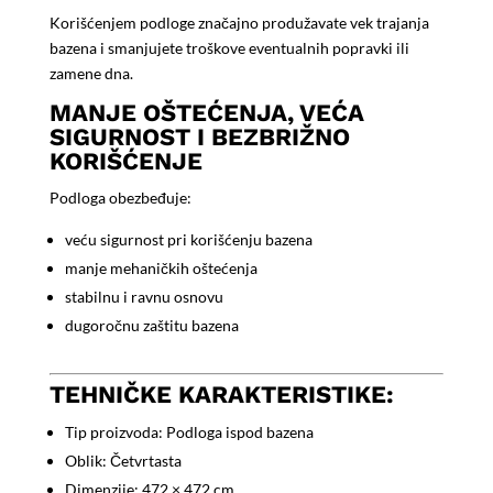
Korišćenjem podloge značajno produžavate vek trajanja
bazena i smanjujete troškove eventualnih popravki ili
zamene dna.
MANJE OŠTEĆENJA, VEĆA
SIGURNOST I BEZBRIŽNO
KORIŠĆENJE
Podloga obezbeđuje:
veću sigurnost pri korišćenju bazena
manje mehaničkih oštećenja
stabilnu i ravnu osnovu
dugoročnu zaštitu bazena
TEHNIČKE KARAKTERISTIKE:
Tip proizvoda: Podloga ispod bazena
Oblik: Četvrtasta
Dimenzije: 472 × 472 cm