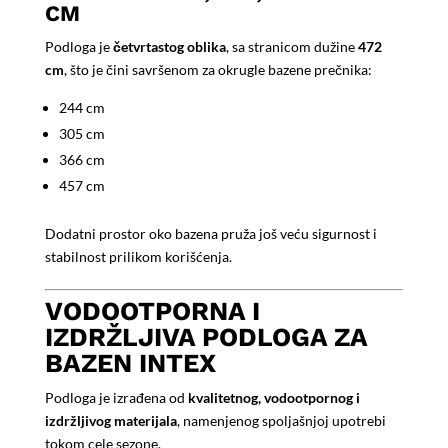
CM
Podloga je
četvrtastog oblika
, sa stranicom dužine
472
cm
, što je čini savršenom za okrugle bazene prečnika:
244 cm
305 cm
366 cm
457 cm
Dodatni prostor oko bazena pruža još veću sigurnost i
stabilnost prilikom korišćenja.
VODOOTPORNA I
IZDRŽLJIVA PODLOGA ZA
BAZEN INTEX
Podloga je izrađena od
kvalitetnog, vodootpornog i
izdržljivog materijala
, namenjenog spoljašnjoj upotrebi
tokom cele sezone.