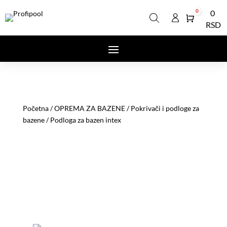
0
0
Cart
RSD
Početna
/
OPREMA ZA BAZENE
/
Pokrivači i podloge za
bazene
/ Podloga za bazen intex