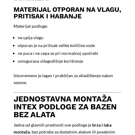
MATERIJAL OTPORAN NA VLAGU,
PRITISAK I HABANJE
Materijal podloge:
ne upija vlagu
otporan je na pritisak velike količine vode
ne puca i ne cepa se pri normalnoj upotrebi
omogućava višegodišnje korišćenje
Istovremeno je lagan i praktičan za skladištenje nakon
sezone.
JEDNOSTAVNA MONTAŽA
INTEX PODLOGE ZA BAZEN
BEZ ALATA
Jedna od glavnih prednosti ove podloge je
brza i laka
montaža
, bez potrebe za dodatnim alatom ili posebnim