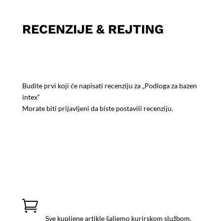
RECENZIJE & REJTING
Budite prvi koji će napisati recenziju za „Podloga za bazen
intex“
Morate biti
prijavljeni
da biste postavili recenziju.
ISPORUKA PROIZVODA

Sve kupljene artikle šaljemo kurirskom službom.