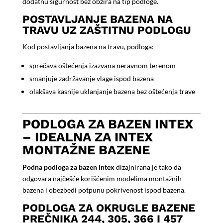
dodatnu sigurnost bez obzira na tip podloge.
POSTAVLJANJE BAZENA NA
TRAVU UZ ZAŠTITNU PODLOGU
Kod postavljanja bazena na travu, podloga:
sprečava oštećenja izazvana neravnom terenom
smanjuje zadržavanje vlage ispod bazena
olakšava kasnije uklanjanje bazena bez oštećenja trave
PODLOGA ZA BAZEN INTEX
– IDEALNA ZA INTEX
MONTAŽNE BAZENE
Podna podloga za bazen Intex
dizajnirana je tako da
odgovara najčešće korišćenim modelima montažnih
bazena i obezbedi potpunu pokrivenost ispod bazena.
PODLOGA ZA OKRUGLE BAZENE
PREČNIKA 244, 305, 366 I 457