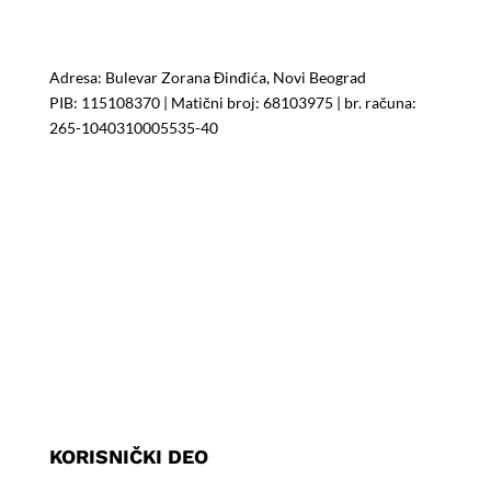
HEMIJA ZA BAZENE PROFI POOL
Adresa: Bulevar Zorana Đinđića, Novi Beograd
PIB:
115108370
| Matični broj:
68103975
| br. računa:
265-1040310005535-40
PROFIPOOL
Kompletna ponuda
ProfiPOOL kompanija
Saveti za Vaš bazen
Kontakt informacije
KORISNIČKI DEO