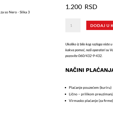
1.200
RSD
Tester
DODAJ U 
na
listiće
za
Ukoliko iz bilo kog razloga niste u
so
kakva pomoć, naši operateri su V
Nero
pozovite
060/432-9-432
.
količina
NAČINI PLAĆANJ
Plaćanje pouzećem (kuriru)
Lično – prilikom preuzimanj
Virmasko plaćanje (za firme