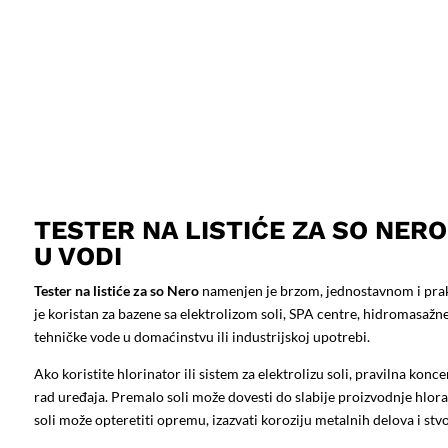
TESTER NA LISTIĆE ZA SO NER
U VODI
Tester na listiće za so Nero
namenjen je brzom, jednostavnom i prak
je koristan za bazene sa elektrolizom soli, SPA centre, hidromasažn
tehničke vode u domaćinstvu ili industrijskoj upotrebi.
Ako koristite hlorinator ili sistem za elektrolizu soli, pravilna konce
rad uređaja. Premalo soli može dovesti do slabije proizvodnje hlora
soli može opteretiti opremu, izazvati koroziju metalnih delova i stvo