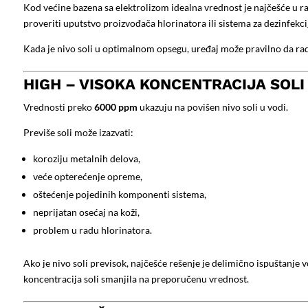
Kod većine bazena sa elektrolizom idealna vrednost je najčešće u 
proveriti uputstvo proizvođača hlorinatora ili sistema za dezinfekci
Kada je nivo soli u optimalnom opsegu, uređaj može pravilno da radi, 
HIGH – VISOKA KONCENTRACIJA SOLI
Vrednosti preko
6000 ppm
ukazuju na povišen nivo soli u vodi.
Previše soli može izazvati:
koroziju metalnih delova,
veće opterećenje opreme,
oštećenje pojedinih komponenti sistema,
neprijatan osećaj na koži,
problem u radu hlorinatora.
Ako je nivo soli previsok, najčešće rešenje je delimično ispuštanje
koncentracija soli smanjila na preporučenu vrednost.