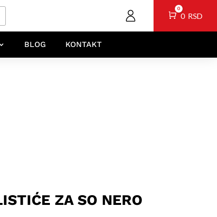
0
Cart
0
RSD
BLOG
KONTAKT
LISTIĆE ZA SO NERO