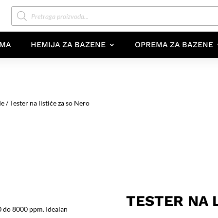
Products
search
AMA
HEMIJA ZA BAZENE
OPREMA ZA BAZENE
de
/ Tester na listiće za so Nero
TESTER NA 