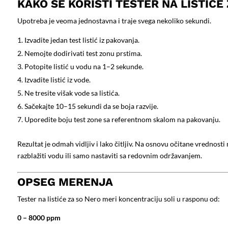
KAKO SE KORISTI TESTER NA LISTIĆE
Upotreba je veoma jednostavna i traje svega nekoliko sekundi.
Izvadite jedan test listić iz pakovanja.
Nemojte dodirivati test zonu prstima.
Potopite listić u vodu na 1–2 sekunde.
Izvadite listić iz vode.
Ne tresite višak vode sa listića.
Sačekajte 10–15 sekundi da se boja razvije.
Uporedite boju test zone sa referentnom skalom na pakovanju.
Rezultat je odmah vidljiv i lako čitljiv. Na osnovu očitane vrednosti
razblažiti vodu ili samo nastaviti sa redovnim održavanjem.
OPSEG MERENJA
Tester na listiće za so Nero meri koncentraciju soli u rasponu od:
0 – 8000 ppm