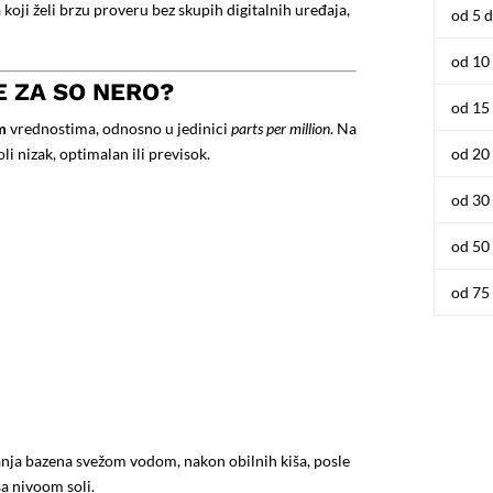
koji želi brzu proveru bez skupih digitalnih uređaja,
od 5 d
od 10
E ZA SO NERO?
od 15
m
vrednostima, odnosno u jedinici
parts per million
. Na
i nizak, optimalan ili previsok.
od 20
od 30
od 50
od 75
anja bazena svežom vodom, nakon obilnih kiša, posle
sa nivoom soli.