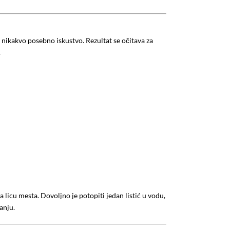
a nikakvo posebno iskustvo. Rezultat se očitava za
.
a licu mesta. Dovoljno je potopiti jedan listić u vodu,
anju.