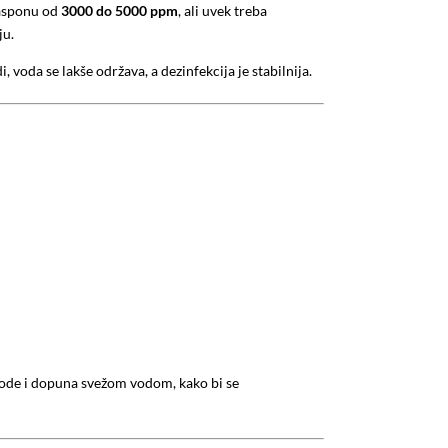
rasponu od
3000 do 5000 ppm
, ali uvek treba
ju.
voda se lakše održava, a dezinfekcija je stabilnija.
 vode i dopuna svežom vodom, kako bi se