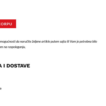
KORPU
 mogućnosti da naručite željene artikle putem sajta ili Vam je potrebna bilo
am na raspolaganju,
A I DOSTAVE
a
)