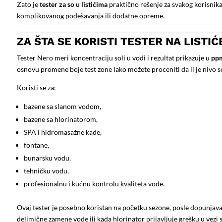
Zato je
tester za so u listićima
praktično rešenje za svakog korisnika 
komplikovanog podešavanja ili dodatne opreme.
ZA ŠTA SE KORISTI TESTER NA LISTIĆ
Tester Nero meri koncentraciju soli u vodi i rezultat prikazuje u
pp
osnovu promene boje test zone lako možete proceniti da li je nivo sol
Koristi se za:
bazene sa slanom vodom,
bazene sa hlorinatorom,
SPA i hidromasažne kade,
fontane,
bunarsku vodu,
tehničku vodu,
profesionalnu i kućnu kontrolu kvaliteta vode.
Ovaj tester je posebno koristan na početku sezone, posle dopunjav
delimične zamene vode ili kada hlorinator prijavljuje grešku u vezi 