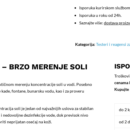
Isporuka kurirskom službo
Isporuka u roku od 24h.
Saznajte više:
dostava proiz
Kategorija:
Testeri i reagensi 
O – BRZO MERENJE SOLI
ISP
Troškovi
cenama
tičnom merenju koncentracije soli u vodi. Posebno
Kupujte 
e kade, fontane, bunarsku vodu, kao i za proveru
ntracija soli je jedan od najvažnijih uslova za stabilan
do 2 k
 i nedovoljne dezinfekcije vode, dok previsok nivo
riti neprijatan osećaj na koži.
od 2 d