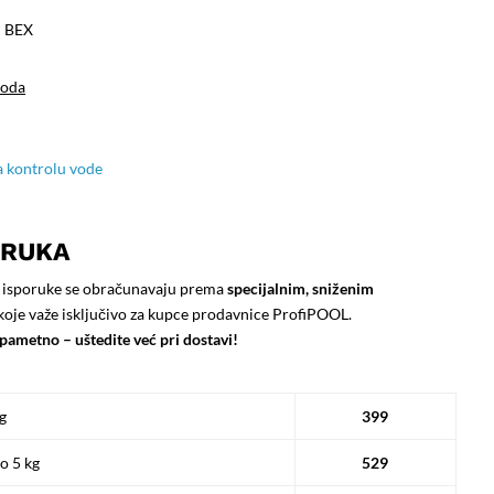
m BEX
voda
za kontrolu vode
ORUKA
 isporuke se obračunavaju prema
specijalnim, sniženim
koje važe isključivo za kupce prodavnice ProfiPOOL.
pametno – uštedite već pri dostavi!
g
399
o 5 kg
529