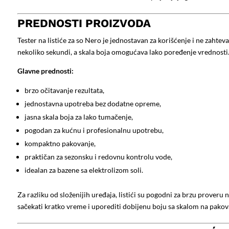
PREDNOSTI PROIZVODA
Tester na listiće za so Nero je jednostavan za korišćenje i ne zahtev
nekoliko sekundi, a skala boja omogućava lako poređenje vrednosti
Glavne prednosti:
brzo očitavanje rezultata,
jednostavna upotreba bez dodatne opreme,
jasna skala boja za lako tumačenje,
pogodan za kućnu i profesionalnu upotrebu,
kompaktno pakovanje,
praktičan za sezonsku i redovnu kontrolu vode,
idealan za bazene sa elektrolizom soli.
Za razliku od složenijih uređaja, listići su pogodni za brzu proveru n
sačekati kratko vreme i uporediti dobijenu boju sa skalom na pakov