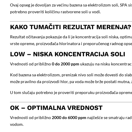
Ovaj opseg je dovoljan za većinu bazena sa elektrolizom soli, SPA s
potrebno proveriti količinu rastvorene soli u vodi.
KAKO TUMAČITI REZULTAT MERENJA?
Rezultat očitavanja pokazuje da li je koncentracija soli niska, optim
vrste opreme, proizvođača hlorinatora i preporučenog radnog opse
LOW – NISKA KONCENTRACIJA SOLI
Vrednosti od približno
0 do 2000 ppm
ukazuju na nisku koncentracij
Kod bazena sa elektrolizom, prenizak nivo soli može dovesti do slab
može pravilno da proizvodi hlor, pa voda može brže postati mutna, z
U tom slučaju potrebno je proveriti preporuku proizvođača opreme 
OK – OPTIMALNA VREDNOST
Vrednosti od približno
2000 do 6000 ppm
najčešće se smatraju rad
vodom.