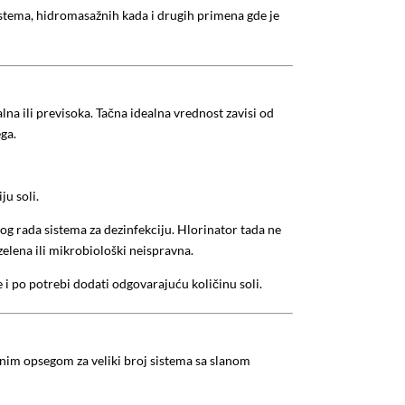
istema, hidromasažnih kada i drugih primena gde je
alna ili previsoka. Tačna idealna vrednost zavisi od
ga.
u soli.
og rada sistema za dezinfekciju. Hlorinator tada ne
elena ili mikrobiološki neispravna.
i po potrebi dodati odgovarajuću količinu soli.
nim opsegom za veliki broj sistema sa slanom